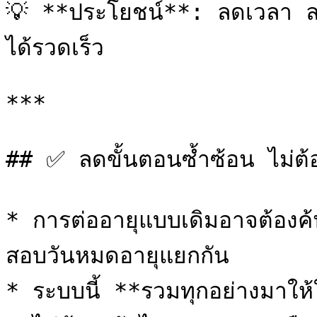
💡 **ประโยชน์**: ลดเวลา ลด
ได้รวดเร็ว

***

## ✅ ลดขั้นตอนซ้ำซ้อน ไม่ต้อ
* การต่ออายุแบบเดิมอาจต้องค
สอบวันหมดอายุแยกกัน

* ระบบนี้ **รวมทุกอย่างมาให้